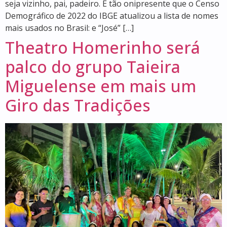
seja vizinho, pai, padeiro. É tão onipresente que o Censo
Demográfico de 2022 do IBGE atualizou a lista de nomes
mais usados no Brasil: e “José” […]
Theatro Homerinho será
palco do grupo Taieira
Miguelense em mais um
Giro das Tradições