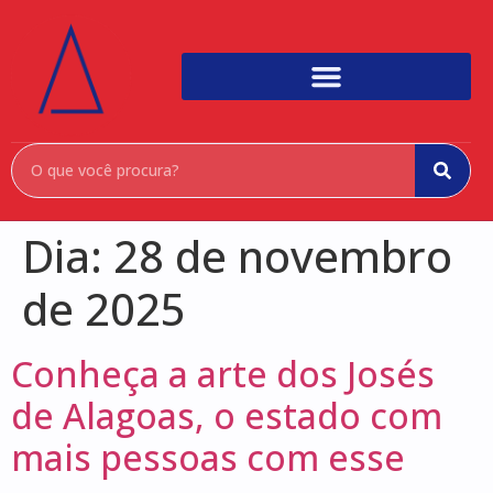
Dia:
28 de novembro
de 2025
Conheça a arte dos Josés
de Alagoas, o estado com
mais pessoas com esse