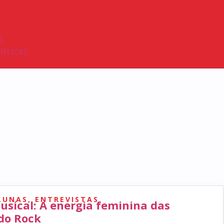
S
RÍTICAS
LUNAS
,
ENTREVISTAS
usical: A energia feminina das
do Rock