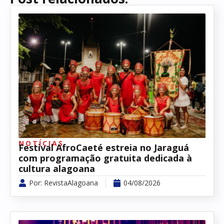
NOTÍCIAS
Festival AfroCaeté estreia no Jaraguá
com programação gratuita dedicada à
cultura alagoana
Por:
RevistaAlagoana
04/08/2026