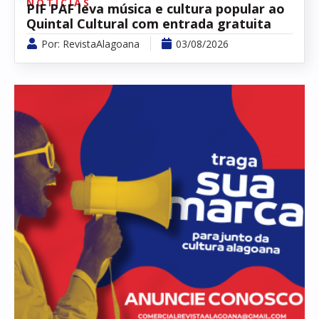
NOTÍCIAS
PIF PAF leva música e cultura popular ao
Quintal Cultural com entrada gratuita
Por:
RevistaAlagoana
03/08/2026