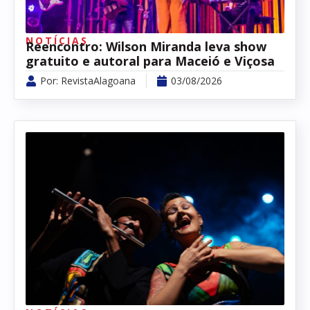
NOTÍCIAS
Reencontro: Wilson Miranda leva show
gratuito e autoral para Maceió e Viçosa
Por:
RevistaAlagoana
03/08/2026