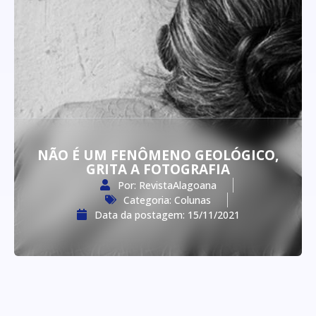
NÃO É UM FENÔMENO GEOLÓGICO,
GRITA A FOTOGRAFIA
Por:
RevistaAlagoana
Categoria:
Colunas
Data da postagem:
15/11/2021