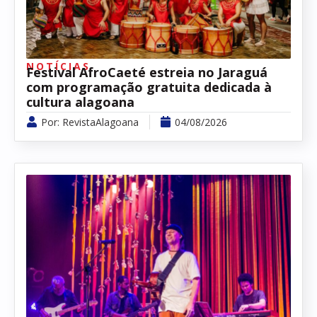
NOTÍCIAS
Festival AfroCaeté estreia no Jaraguá
com programação gratuita dedicada à
cultura alagoana
Por:
RevistaAlagoana
04/08/2026