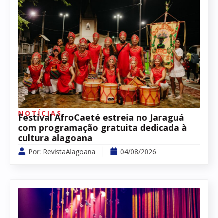
NOTÍCIAS
Festival AfroCaeté estreia no Jaraguá
com programação gratuita dedicada à
cultura alagoana
Por:
RevistaAlagoana
04/08/2026