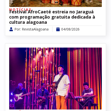
NOTÍCIAS
Festival AfroCaeté estreia no Jaraguá
com programação gratuita dedicada à
cultura alagoana
Por:
RevistaAlagoana
04/08/2026