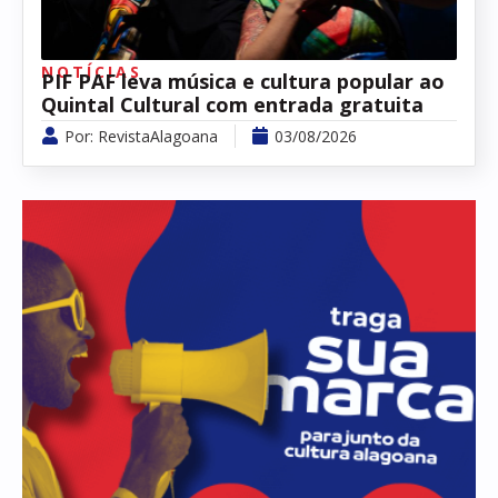
NOTÍCIAS
PIF PAF leva música e cultura popular ao
Quintal Cultural com entrada gratuita
Por:
RevistaAlagoana
03/08/2026