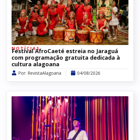
NOTÍCIAS
Festival AfroCaeté estreia no Jaraguá
com programação gratuita dedicada à
cultura alagoana
Por:
RevistaAlagoana
04/08/2026