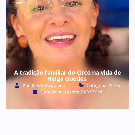
A tradição familiar do Circo na vida de
Helga Guedes
Por:
RevistaAlagoana
Categoria:
Perfis
Data da postagem:
26/03/2026