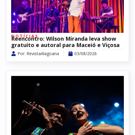
NOTÍCIAS
Reencontro: Wilson Miranda leva show
gratuito e autoral para Maceió e Viçosa
Por:
RevistaAlagoana
03/08/2026