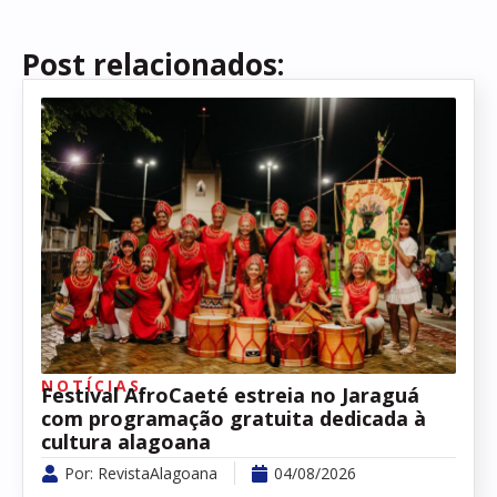
Post relacionados:
NOTÍCIAS
Festival AfroCaeté estreia no Jaraguá
com programação gratuita dedicada à
cultura alagoana
Por:
RevistaAlagoana
04/08/2026