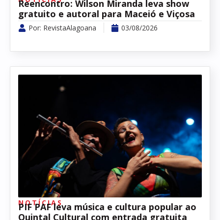
Reencontro: Wilson Miranda leva show
gratuito e autoral para Maceió e Viçosa
Por:
RevistaAlagoana
03/08/2026
NOTÍCIAS
PIF PAF leva música e cultura popular ao
Quintal Cultural com entrada gratuita