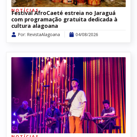
NOTÍCIAS
Festival AfroCaeté estreia no Jaraguá
com programação gratuita dedicada à
cultura alagoana
Por:
RevistaAlagoana
04/08/2026
NOTÍCIAS