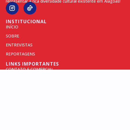
representar a rica diversidade cultural existente em Alagoas!
INSTITUCIONAL
INÍCIO
SOBRE
ENTREVISTAS
REPORTAGENS
LINKS IMPORTANTES
CONTATO E COMERCIAL
POLÍTICAS DE PRIVACIDADE
TERMOS DE USO
INSCREVA-SE PARA SEMPRE RECEBER AS
NOSSAS NOVIDADES
RECEBER NOTÍCIAS