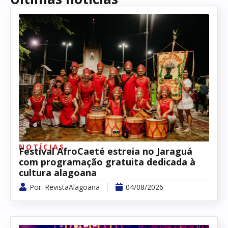
NOTÍCIAS
Festival AfroCaeté estreia no Jaraguá
com programação gratuita dedicada à
cultura alagoana
Por:
RevistaAlagoana
04/08/2026