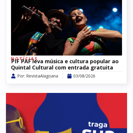
NOTÍCIAS
PIF PAF leva música e cultura popular ao
Quintal Cultural com entrada gratuita
Por:
RevistaAlagoana
03/08/2026