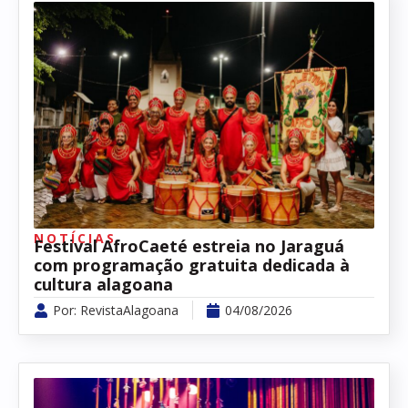
NOTÍCIAS
Festival AfroCaeté estreia no Jaraguá
com programação gratuita dedicada à
cultura alagoana
Por:
RevistaAlagoana
04/08/2026