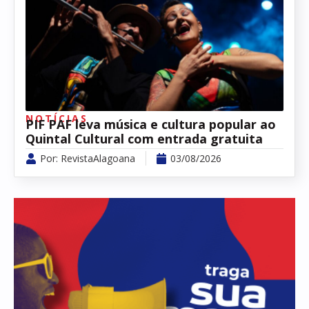
NOTÍCIAS
PIF PAF leva música e cultura popular ao
Quintal Cultural com entrada gratuita
Por:
RevistaAlagoana
03/08/2026