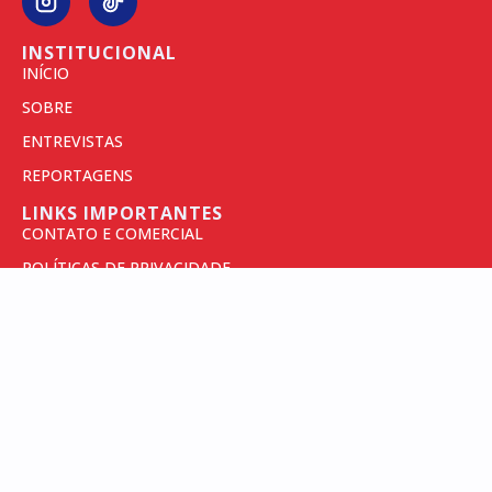
INSTITUCIONAL
INÍCIO
SOBRE
ENTREVISTAS
REPORTAGENS
LINKS IMPORTANTES
CONTATO E COMERCIAL
POLÍTICAS DE PRIVACIDADE
TERMOS DE USO
INSCREVA-SE PARA SEMPRE RECEBER AS
NOSSAS NOVIDADES
RECEBER NOTÍCIAS
CADASTRE SEU E-MAIL ACIMA