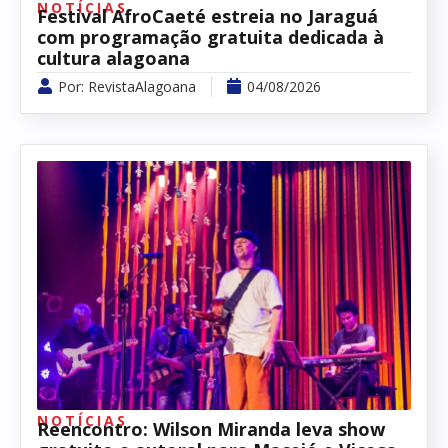
NOTÍCIAS
Festival AfroCaeté estreia no Jaraguá
com programação gratuita dedicada à
cultura alagoana
Por:
RevistaAlagoana
04/08/2026
NOTÍCIAS
Reencontro: Wilson Miranda leva show