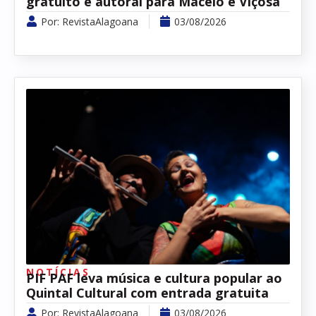
gratuito e autoral para Maceió e Viçosa
Por:
RevistaAlagoana
03/08/2026
NOTÍCIAS
PIF PAF leva música e cultura popular ao
Quintal Cultural com entrada gratuita
Por:
RevistaAlagoana
03/08/2026