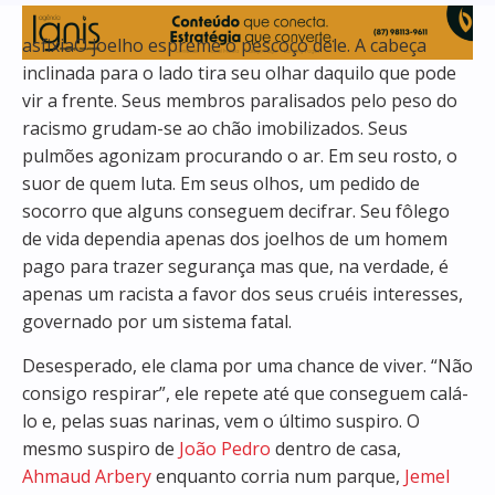
asfixiaO joelho espreme o pescoço dele. A cabeça
inclinada para o lado tira seu olhar daquilo que pode
vir a frente. Seus membros paralisados pelo peso do
racismo grudam-se ao chão imobilizados. Seus
pulmões agonizam procurando o ar. Em seu rosto, o
suor de quem luta. Em seus olhos, um pedido de
socorro que alguns conseguem decifrar. Seu fôlego
de vida dependia apenas dos joelhos de um homem
pago para trazer segurança mas que, na verdade, é
apenas um racista a favor dos seus cruéis interesses,
governado por um sistema fatal.
Desesperado, ele clama por uma chance de viver. “Não
consigo respirar”, ele repete até que conseguem calá-
lo e, pelas suas narinas, vem o último suspiro. O
mesmo suspiro de
João Pedro
dentro de casa,
Ahmaud Arbery
enquanto corria num parque,
Jemel