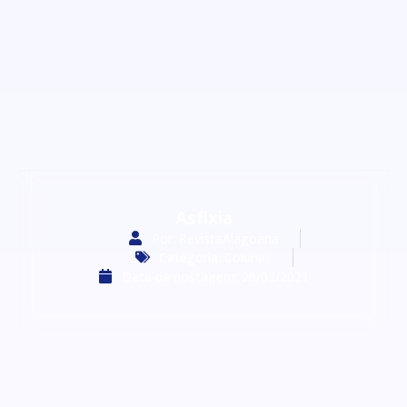
Asfixia
Por:
RevistaAlagoana
Categoria:
Colunas
Data da postagem:
26/03/2021