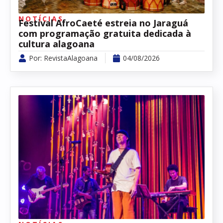
NOTÍCIAS
Festival AfroCaeté estreia no Jaraguá
com programação gratuita dedicada à
cultura alagoana
Por:
RevistaAlagoana
04/08/2026