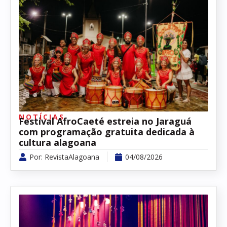
NOTÍCIAS
Festival AfroCaeté estreia no Jaraguá
com programação gratuita dedicada à
cultura alagoana
Por:
RevistaAlagoana
04/08/2026