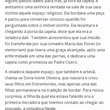
Alguns passos dados para trás, já fora da capela, e
avistamos uma senhora sentada na sala de sua casa
vizinha àquele espaço religioso. Ela bordava uma peça
e parou para conversar conosco quando foi
perguntada sobre o imóvel vizinho. Ela levantara e
chegando à porta da capela, disse que ela era a
zeladora dali. Também acrescentou que sua missão
foi transferida por sua comadre Maria das Dores (in
memoriam) que tivera uma graça alcançada, após uma
enfermidade em uma das pernas, e dedicara uma
capela como promessa ao Padre Cícero.
A zeladora daquele espaço, que também é artesã,
chama-se Dona Ivone Oliveira, que nascera e criou
seus filhos em Entremontes, mas apenas uma das
filhas permanecera na tradição de bordar. Para nossa
surpresa, a filha da qual ela estava falando era a
primeira moradora que tivemos contato ao chegar ao
povoado, a simpática Neide.