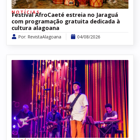
NOTÍCIAS
Festival AfroCaeté estreia no Jaraguá
com programação gratuita dedicada à
cultura alagoana
Por:
RevistaAlagoana
04/08/2026