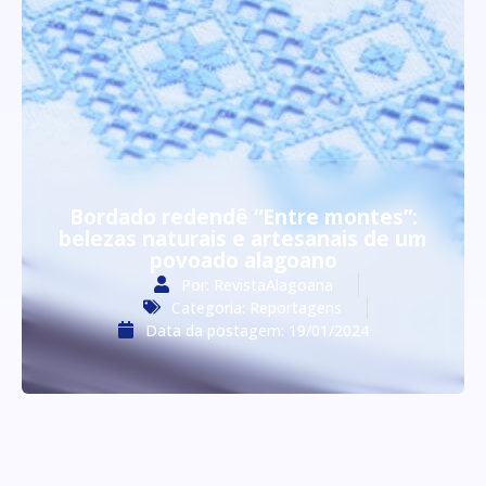
Bordado redendê “Entre montes”:
belezas naturais e artesanais de um
povoado alagoano
Por:
RevistaAlagoana
Categoria:
Reportagens
Data da postagem:
19/01/2024