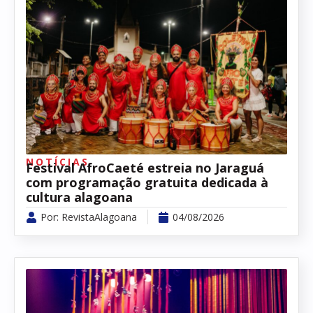
NOTÍCIAS
Festival AfroCaeté estreia no Jaraguá
com programação gratuita dedicada à
cultura alagoana
Por:
RevistaAlagoana
04/08/2026