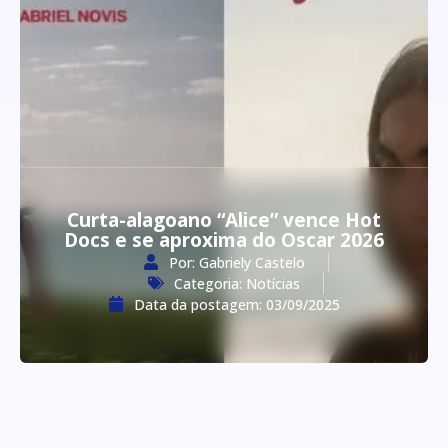
Curta-alagoano “Alice” vence Hot
Docs e se aproxima do Oscar 2026
Por:
Gabriely Castelo
Categoria:
Notícias
Data da postagem:
03/09/2025