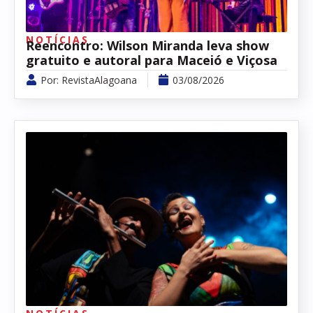
NOTÍCIAS
Reencontro: Wilson Miranda leva show
gratuito e autoral para Maceió e Viçosa
Por:
RevistaAlagoana
03/08/2026