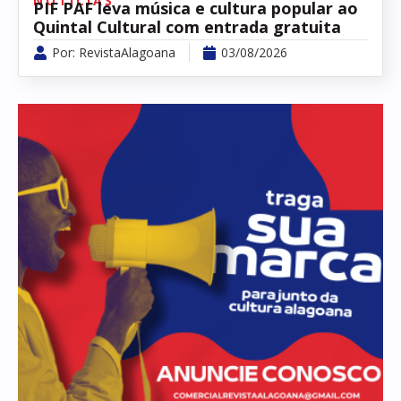
NOTÍCIAS
PIF PAF leva música e cultura popular ao
Quintal Cultural com entrada gratuita
Por:
RevistaAlagoana
03/08/2026