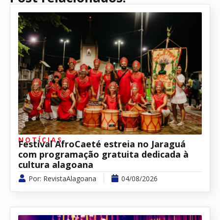
NOTÍCIAS
Festival AfroCaeté estreia no Jaraguá
com programação gratuita dedicada à
cultura alagoana
Por:
RevistaAlagoana
04/08/2026