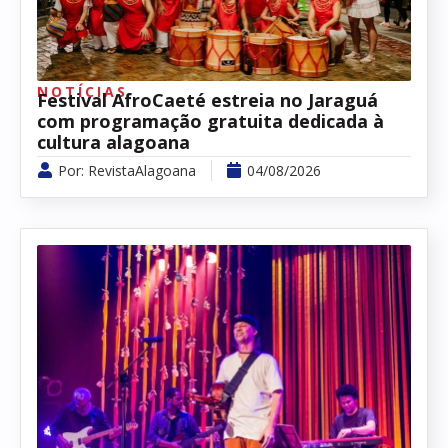
NOTÍCIAS
Festival AfroCaeté estreia no Jaraguá
com programação gratuita dedicada à
cultura alagoana
Por:
RevistaAlagoana
04/08/2026