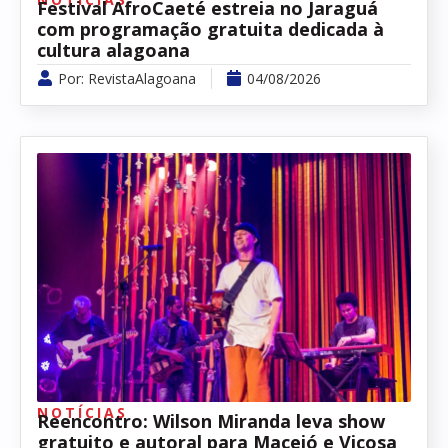
Festival AfroCaeté estreia no Jaraguá
com programação gratuita dedicada à
cultura alagoana
Por:
RevistaAlagoana
04/08/2026
NOTÍCIAS
Reencontro: Wilson Miranda leva show
gratuito e autoral para Maceió e Viçosa