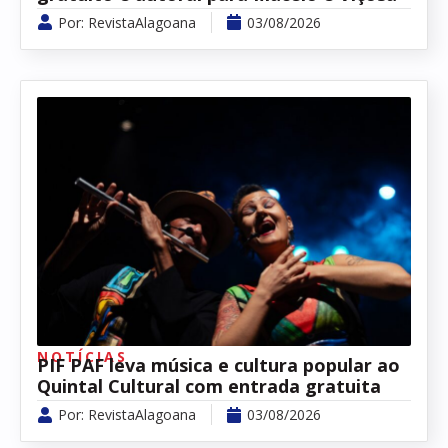
Por:
RevistaAlagoana
03/08/2026
NOTÍCIAS
PIF PAF leva música e cultura popular ao
Quintal Cultural com entrada gratuita
Por:
RevistaAlagoana
03/08/2026