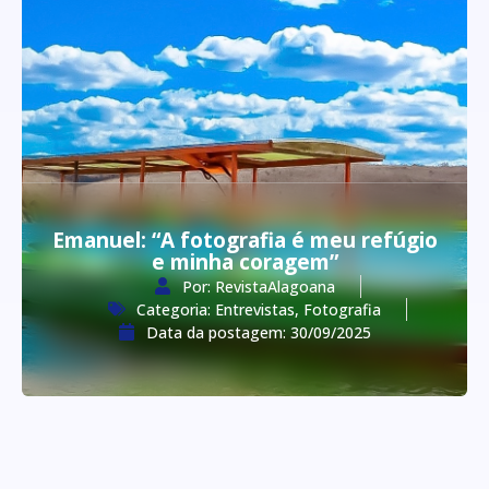
Emanuel: “A fotografia é meu refúgio
e minha coragem”
Por:
RevistaAlagoana
Categoria:
Entrevistas
,
Fotografia
Data da postagem:
30/09/2025