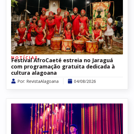
NOTÍCIAS
Festival AfroCaeté estreia no Jaraguá
com programação gratuita dedicada à
cultura alagoana
Por:
RevistaAlagoana
04/08/2026