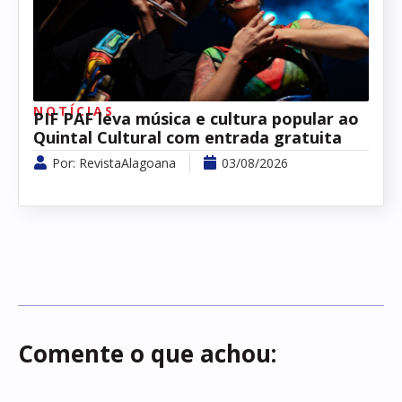
NOTÍCIAS
PIF PAF leva música e cultura popular ao
Quintal Cultural com entrada gratuita
Por:
RevistaAlagoana
03/08/2026
Comente o que achou: