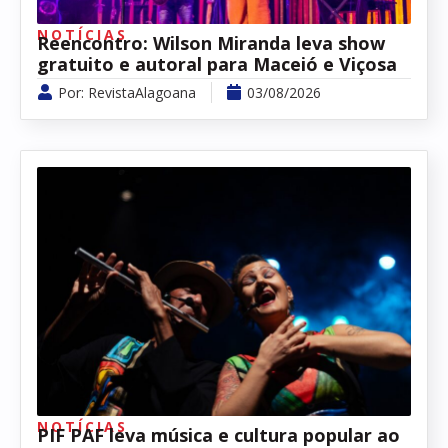
NOTÍCIAS
Reencontro: Wilson Miranda leva show
gratuito e autoral para Maceió e Viçosa
Por:
RevistaAlagoana
03/08/2026
NOTÍCIAS
PIF PAF leva música e cultura popular ao