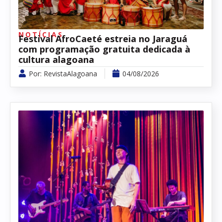
NOTÍCIAS
Festival AfroCaeté estreia no Jaraguá
com programação gratuita dedicada à
cultura alagoana
Por:
RevistaAlagoana
04/08/2026