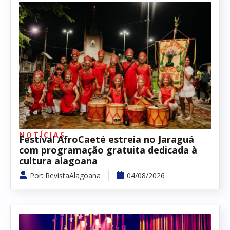
NOTÍCIAS
Festival AfroCaeté estreia no Jaraguá
com programação gratuita dedicada à
cultura alagoana
Por:
RevistaAlagoana
04/08/2026