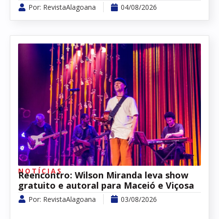
Por:
RevistaAlagoana
04/08/2026
NOTÍCIAS
Reencontro: Wilson Miranda leva show
gratuito e autoral para Maceió e Viçosa
Por:
RevistaAlagoana
03/08/2026