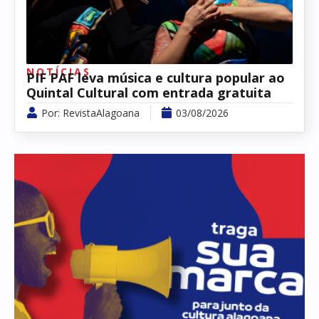
NOTÍCIAS
PIF PAF leva música e cultura popular ao
Quintal Cultural com entrada gratuita
Por:
RevistaAlagoana
03/08/2026