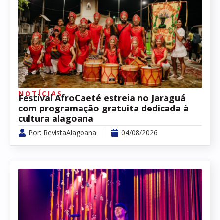
NOTÍCIAS
Festival AfroCaeté estreia no Jaraguá
com programação gratuita dedicada à
cultura alagoana
Por:
RevistaAlagoana
04/08/2026