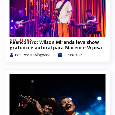
NOTÍCIAS
Reencontro: Wilson Miranda leva show
gratuito e autoral para Maceió e Viçosa
Por:
RevistaAlagoana
03/08/2026