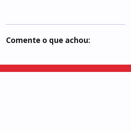
Comente o que achou:
Somos uma vitrine dos saberes e fazeres locais, buscamos
representar a rica diversidade cultural existente em Alagoas!
INSTITUCIONAL
INÍCIO