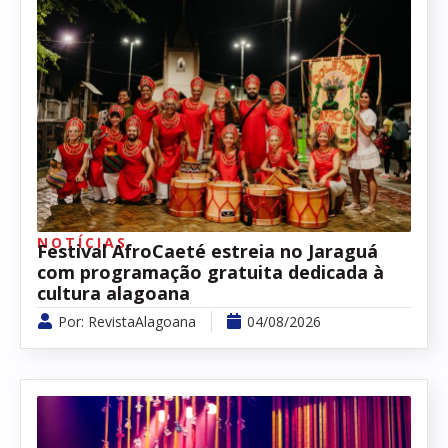
NOTÍCIAS
Festival AfroCaeté estreia no Jaraguá
com programação gratuita dedicada à
cultura alagoana
Por:
RevistaAlagoana
04/08/2026