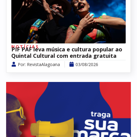
NOTÍCIAS
PIF PAF leva música e cultura popular ao
Quintal Cultural com entrada gratuita
Por:
RevistaAlagoana
03/08/2026