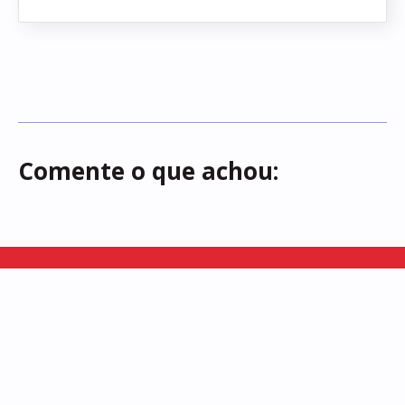
Comente o que achou:
Somos uma vitrine dos saberes e fazeres locais, buscamos
representar a rica diversidade cultural existente em Alagoas!