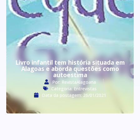
Livro infantil tem história situada em
Alagoas e aborda questões como
autoestima
Por:
RevistaAlagoana
Categoria:
Entrevistas
Data da postagem:
26/01/2021