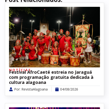
NOTÍCIAS
Festival AfroCaeté estreia no Jaraguá
com programação gratuita dedicada à
cultura alagoana
Por:
RevistaAlagoana
04/08/2026