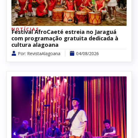
NOTÍCIAS
Festival AfroCaeté estreia no Jaraguá
com programação gratuita dedicada à
cultura alagoana
Por:
RevistaAlagoana
04/08/2026