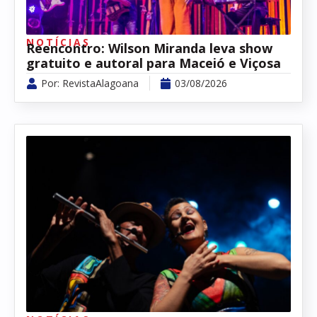
NOTÍCIAS
Reencontro: Wilson Miranda leva show
gratuito e autoral para Maceió e Viçosa
Por:
RevistaAlagoana
03/08/2026