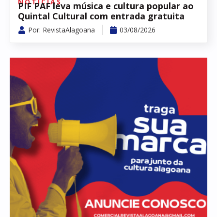
NOTÍCIAS
PIF PAF leva música e cultura popular ao
Quintal Cultural com entrada gratuita
Por:
RevistaAlagoana
03/08/2026