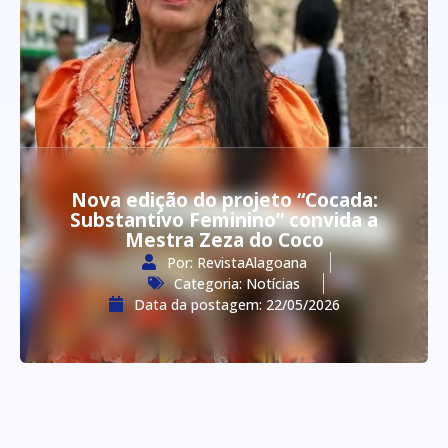
Nova edição do projeto “Cocada:
Substantivo Feminino” convida a
Mestra Zeza do Coco
Por:
RevistaAlagoana
Categoria:
Notícias
Data da postagem:
22/05/2026