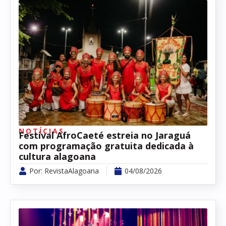
NOTÍCIAS
Festival AfroCaeté estreia no Jaraguá
com programação gratuita dedicada à
cultura alagoana
Por:
RevistaAlagoana
04/08/2026