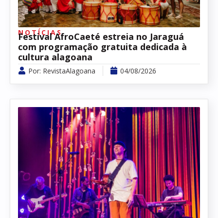
NOTÍCIAS
Festival AfroCaeté estreia no Jaraguá
com programação gratuita dedicada à
cultura alagoana
Por:
RevistaAlagoana
04/08/2026