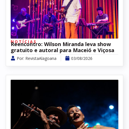
NOTÍCIAS
Reencontro: Wilson Miranda leva show
gratuito e autoral para Maceió e Viçosa
Por:
RevistaAlagoana
03/08/2026