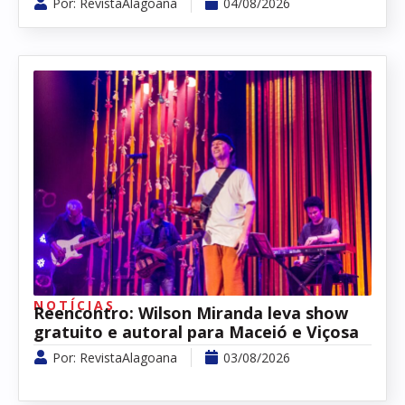
Por:
RevistaAlagoana
04/08/2026
NOTÍCIAS
Reencontro: Wilson Miranda leva show
gratuito e autoral para Maceió e Viçosa
Por:
RevistaAlagoana
03/08/2026