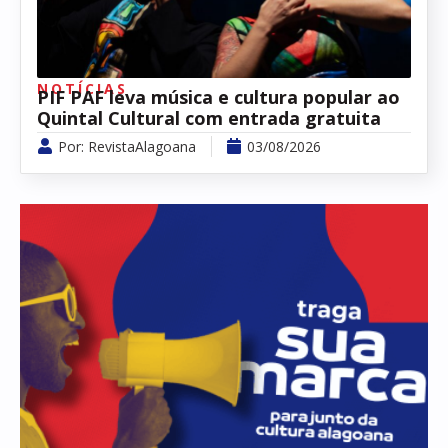
NOTÍCIAS
PIF PAF leva música e cultura popular ao
Quintal Cultural com entrada gratuita
Por:
RevistaAlagoana
03/08/2026