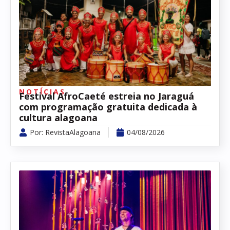
NOTÍCIAS
Festival AfroCaeté estreia no Jaraguá
com programação gratuita dedicada à
cultura alagoana
Por:
RevistaAlagoana
04/08/2026