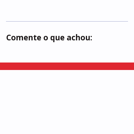
Comente o que achou:
Somos uma vitrine dos saberes e fazeres locais, buscamos
representar a rica diversidade cultural existente em Alagoas!
INSTITUCIONAL
INÍCIO