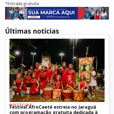
*Entrada gratuita
Últimas notícias
NOTÍCIAS
Festival AfroCaeté estreia no Jaraguá
com programação gratuita dedicada à