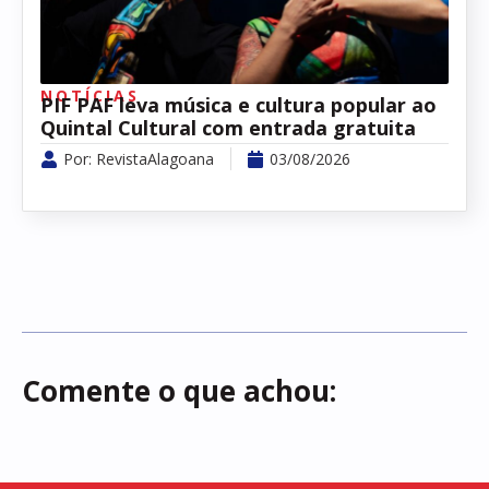
NOTÍCIAS
PIF PAF leva música e cultura popular ao
Quintal Cultural com entrada gratuita
Por:
RevistaAlagoana
03/08/2026
Comente o que achou: