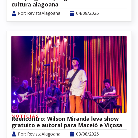
cultura alagoana
Por:
RevistaAlagoana
04/08/2026
NOTÍCIAS
Reencontro: Wilson Miranda leva show
gratuito e autoral para Maceió e Viçosa
Por:
RevistaAlagoana
03/08/2026