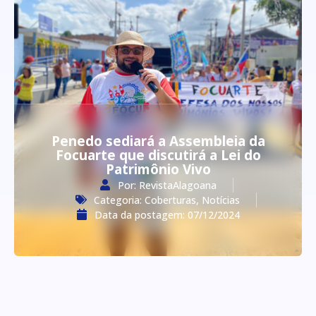
Penedo sediará a Assembleia da
Focuarte que discutirá a Lei do
Patrimônio Vivo
Por:
RevistaAlagoana
Categoria:
Coberturas
,
Notícias
Data da postagem:
07/12/2024