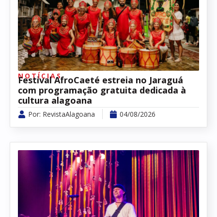
NOTÍCIAS
Festival AfroCaeté estreia no Jaraguá
com programação gratuita dedicada à
cultura alagoana
Por:
RevistaAlagoana
04/08/2026