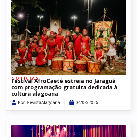
NOTÍCIAS
Festival AfroCaeté estreia no Jaraguá
com programação gratuita dedicada à
cultura alagoana
Por:
RevistaAlagoana
04/08/2026