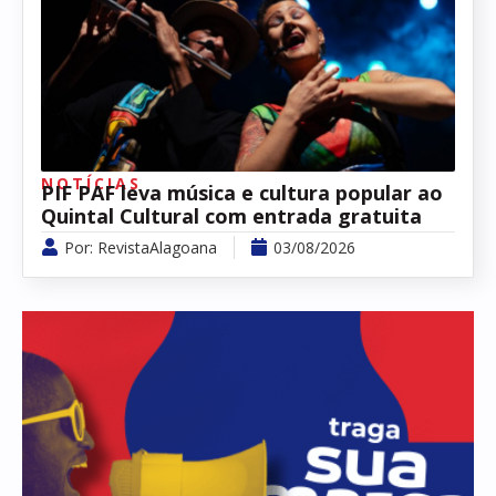
NOTÍCIAS
PIF PAF leva música e cultura popular ao
Quintal Cultural com entrada gratuita
Por:
RevistaAlagoana
03/08/2026