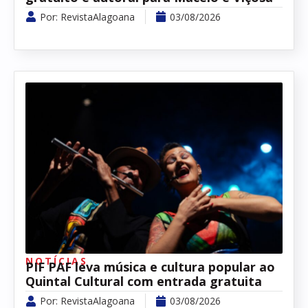
Por:
RevistaAlagoana
03/08/2026
NOTÍCIAS
PIF PAF leva música e cultura popular ao
Quintal Cultural com entrada gratuita
Por:
RevistaAlagoana
03/08/2026