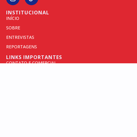
INSTITUCIONAL
INÍCIO
SOBRE
ENTREVISTAS
REPORTAGENS
LINKS IMPORTANTES
CONTATO E COMERCIAL
POLÍTICAS DE PRIVACIDADE
TERMOS DE USO
INSCREVA-SE PARA SEMPRE RECEBER AS
NOSSAS NOVIDADES
RECEBER NOTÍCIAS
CADASTRE SEU E-MAIL ACIMA