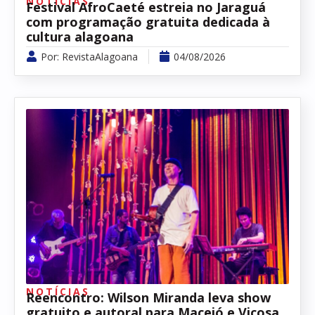
NOTÍCIAS
Festival AfroCaeté estreia no Jaraguá
com programação gratuita dedicada à
cultura alagoana
Por:
RevistaAlagoana
04/08/2026
NOTÍCIAS
Reencontro: Wilson Miranda leva show
gratuito e autoral para Maceió e Viçosa