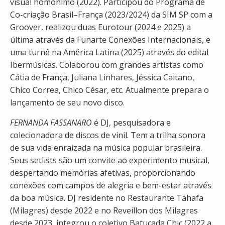
visual homônimo (2022). Participou do Programa de
Co-criação Brasil–França (2023/2024) da SIM SP com a
Groover, realizou duas Eurotour (2024 e 2025) a
última através da Funarte Conexões Internacionais, e
uma turnê na América Latina (2025) através do edital
Ibermúsicas. Colaborou com grandes artistas como
Cátia de França, Juliana Linhares, Jéssica Caitano,
Chico Correa, Chico César, etc. Atualmente prepara o
lançamento de seu novo disco.
FERNANDA FASSANARO
é DJ, pesquisadora e
colecionadora de discos de vinil. Tem a trilha sonora
de sua vida enraizada na música popular brasileira.
Seus setlists são um convite ao experimento musical,
despertando memórias afetivas, proporcionando
conexões com campos de alegria e bem-estar através
da boa música. DJ residente no Restaurante Tahafa
(Milagres) desde 2022 e no Reveillon dos Milagres
desde 2023, integrou o coletivo Batucada Chic (2022 a