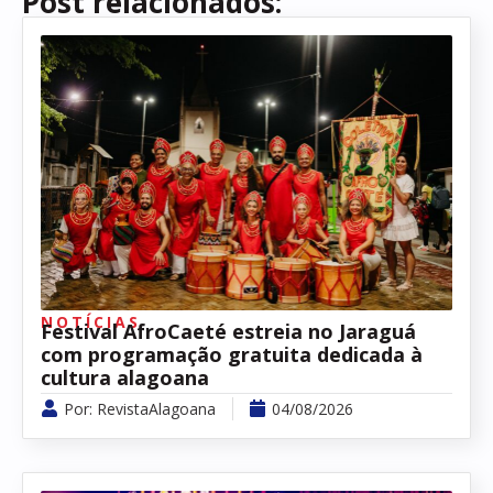
Post relacionados:
NOTÍCIAS
Festival AfroCaeté estreia no Jaraguá
com programação gratuita dedicada à
cultura alagoana
Por:
RevistaAlagoana
04/08/2026