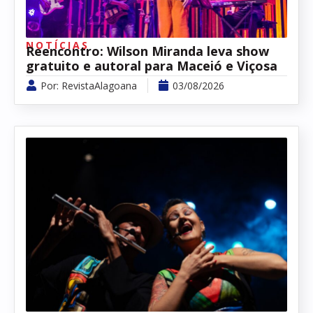
NOTÍCIAS
Reencontro: Wilson Miranda leva show
gratuito e autoral para Maceió e Viçosa
Por:
RevistaAlagoana
03/08/2026