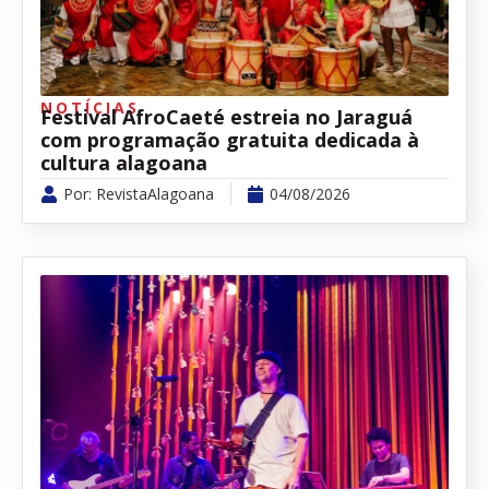
NOTÍCIAS
Festival AfroCaeté estreia no Jaraguá
com programação gratuita dedicada à
cultura alagoana
Por:
RevistaAlagoana
04/08/2026