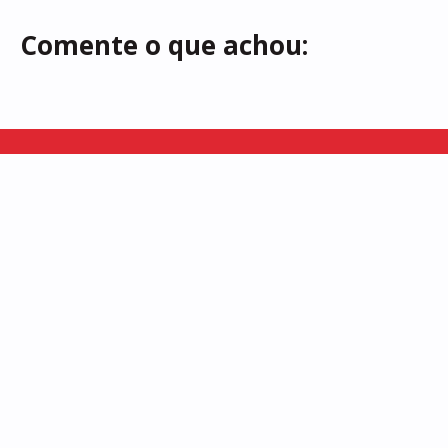
Comente o que achou:
Somos uma vitrine dos saberes e fazeres locais, buscamos
representar a rica diversidade cultural existente em Alagoas!
INSTITUCIONAL
INÍCIO
SOBRE
ENTREVISTAS
REPORTAGENS