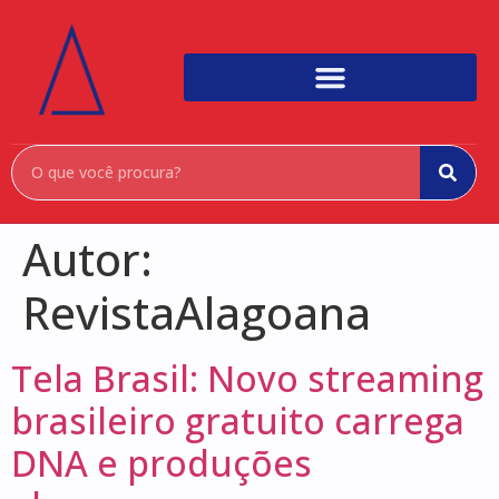
Autor:
RevistaAlagoana
Tela Brasil: Novo streaming
brasileiro gratuito carrega
DNA e produções