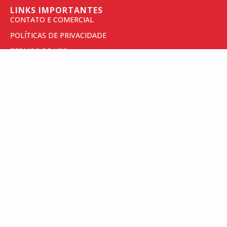
LINKS IMPORTANTES
CONTATO E COMERCIAL
POLÍTICAS DE PRIVACIDADE
TERMOS DE USO
INSCREVA-SE PARA SEMPRE RECEBER AS
NOSSAS NOVIDADES
RECEBER NOTÍCIAS
CADASTRE SEU E-MAIL ACIMA
ACELERADO
PELO