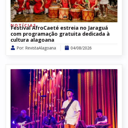
NOTÍCIAS
Festival AfroCaeté estreia no Jaraguá
com programação gratuita dedicada à
cultura alagoana
Por:
RevistaAlagoana
04/08/2026