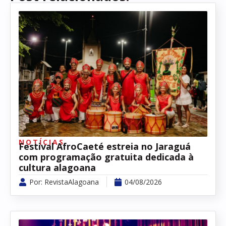
NOTÍCIAS
Festival AfroCaeté estreia no Jaraguá
com programação gratuita dedicada à
cultura alagoana
Por:
RevistaAlagoana
04/08/2026