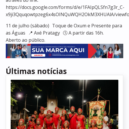
https://docs.google.com/forms/d/e/1FAIpQLSfn7g3r_C-
x9ji3Qquqowtpzeg6x4sOINQuWQH2OkM3XHUAlA/viewf
11 de julho (sábado) Toque de Oxum e Presente para
as Águas 📍 Axé Pratagy 🕓 A partir das 16h.
Aberto ao público.
Últimas notícias