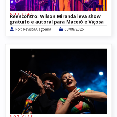
NOTÍCIAS
Reencontro: Wilson Miranda leva show
gratuito e autoral para Maceió e Viçosa
Por:
RevistaAlagoana
03/08/2026
NOTÍCIAS