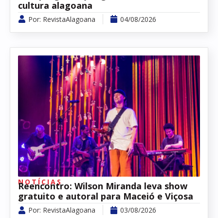
cultura alagoana
Por:
RevistaAlagoana
04/08/2026
NOTÍCIAS
Reencontro: Wilson Miranda leva show
gratuito e autoral para Maceió e Viçosa
Por:
RevistaAlagoana
03/08/2026