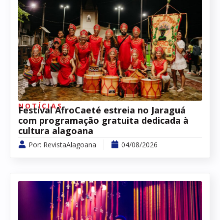
NOTÍCIAS
Festival AfroCaeté estreia no Jaraguá
com programação gratuita dedicada à
cultura alagoana
Por:
RevistaAlagoana
04/08/2026