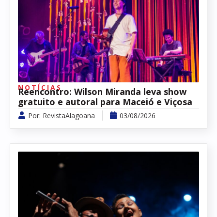
NOTÍCIAS
Reencontro: Wilson Miranda leva show
gratuito e autoral para Maceió e Viçosa
Por:
RevistaAlagoana
03/08/2026