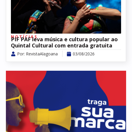
NOTÍCIAS
PIF PAF leva música e cultura popular ao
Quintal Cultural com entrada gratuita
Por:
RevistaAlagoana
03/08/2026