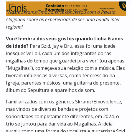
Trio de
Skramz/Emoviolence
conversou com a Revista
Alagoana sobre as experiências de ser uma banda inter
regional
Você lembra dos seus gostos quando tinha 6 anos
de idade?
Para Szid, Jay e Bru, essa foi uma idade
inesquecível: ali, cada um dos integrantes do “as
migalhas dø tempo que guardei pra viver” (ou apenas
“Mugalhas”), começava sua relação com a música. Eles
tiveram influências diversas, como ter crescido na
Igreja, parentes músicos, uma guitarra de presente,
álbum do Sepultura e aparelhos de som.
Familiarizados com os gêneros Skramz/Emoviolence,
mas vindos de diversas bandas e projetos com
sonoridades completamente diferentes, em 2024, o
trio se juntou para dar vida ao Mugalhas. A ideia
surgiu como uma forma do vocalista e guitarrista Szid