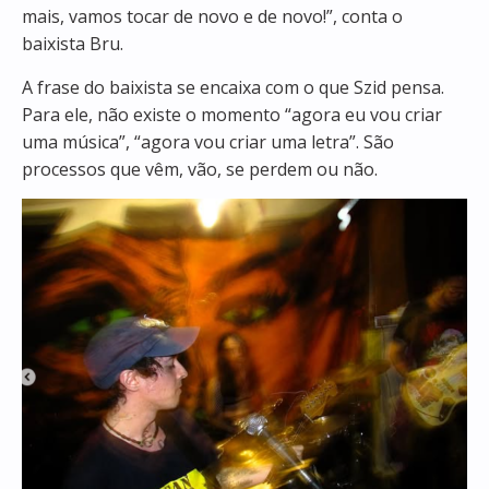
mais, vamos tocar de novo e de novo!”, conta o
baixista Bru.
A frase do baixista se encaixa com o que Szid pensa.
Para ele, não existe o momento “agora eu vou criar
uma música”, “agora vou criar uma letra”. São
processos que vêm, vão, se perdem ou não.