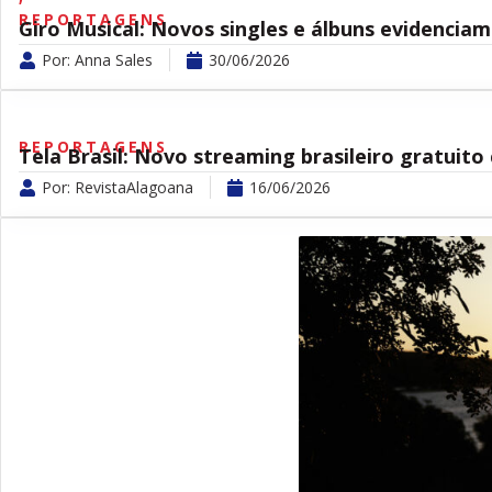
REPORTAGENS
Giro Musical: Novos singles e álbuns evidencia
Por:
Anna Sales
30/06/2026
REPORTAGENS
Tela Brasil: Novo streaming brasileiro gratuit
Por:
RevistaAlagoana
16/06/2026