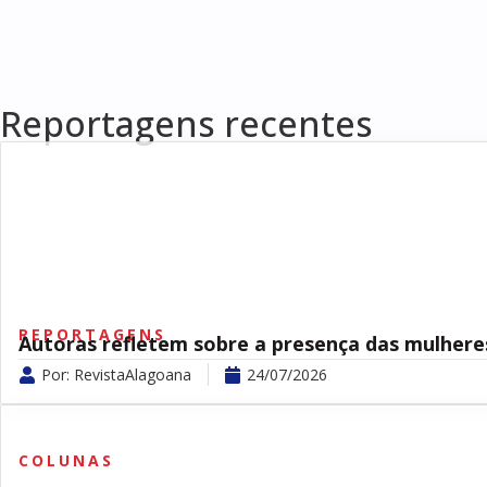
Reportagens recentes
REPORTAGENS
Autoras refletem sobre a presença das mulhere
Por:
RevistaAlagoana
24/07/2026
COLUNAS
,